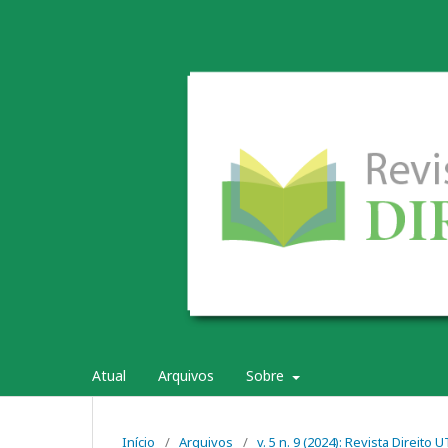
Atual
Arquivos
Sobre
Início
/
Arquivos
/
v. 5 n. 9 (2024): Revista Direito 