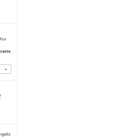
fica
ireito
P
ngelis