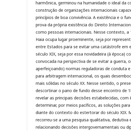
harmônica, germinou na humanidade o ideal da coe
construção de organizações internacionais capa
princípios de boa convivência. A existência e o f
prova da própria existência do Direito Internacio
como pessoas internacionais. Nesse contexto, a 
Haia ocupa lugar proeminente, seja por representa
entre Estados para se evitar uma catástrofe em e
século XIX, seja por essa novidadeira (à época) c
convocada na perspectiva de se evitar a guerra, o
aperfeiçoando) normas reguladoras de conduta e 
para arbitragem internacional, os quais desembo
mais sólidas no século XX. Nesse sentido, o pres
descortinar o pano de fundo desse encontro de 18
revelar as principais decisões estabelecidas, com
determinar, por meios pacíficos, as soluções para
diante do contexto do estertorar do século XIX.
recorreu-se a uma pesquisa qualitativa, dedutiva 
relacionando decisões intergovernamentais ou di