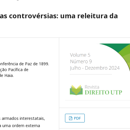
das controvérsias: uma releitura da
onferência de Paz de 1899.
ção Pacífica de
e Haia.
PDF
s armados interestatais,
a uma ordem externa