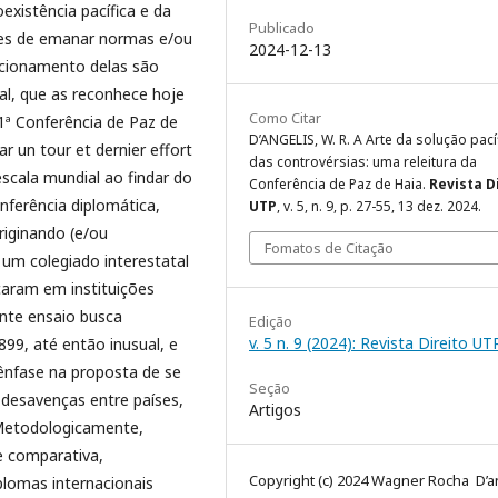
xistência pacífica e da
Publicado
zes de emanar normas e/ou
2024-12-13
uncionamento delas são
nal, que as reconhece hoje
Como Citar
1ª Conferência de Paz de
D’ANGELIS, W. R. A Arte da solução pací
r un tour et dernier effort
das controvérsias: uma releitura da
scala mundial ao findar do
Conferência de Paz de Haia.
Revista D
onferência diplomática,
UTP
, v. 5, n. 9, p. 27-55, 13 dez. 2024.
riginando (e/ou
Fomatos de Citação
um colegiado interestatal
caram em instituições
ente ensaio busca
Edição
v. 5 n. 9 (2024): Revista Direito UT
99, até então inusual, e
 ênfase na proposta de se
Seção
 desavenças entre países,
Artigos
 Metodologicamente,
e comparativa,
Copyright (c) 2024 Wagner Rocha D’a
plomas internacionais