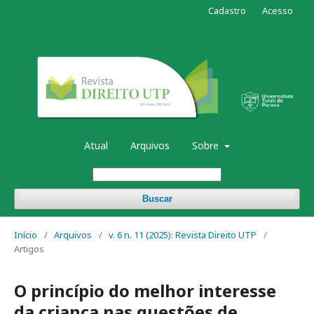
Cadastro
Acesso
Atual
Arquivos
Sobre
Buscar
Início
/
Arquivos
/
v. 6 n. 11 (2025): Revista Direito UTP
/
Artigos
O princípio do melhor interesse
da criança nas questões de