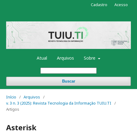
Cadastro
Acesso
Atual
Arquivos
Sobre
Buscar
Início
/
Arquivos
/
v. 3 n. 3 (2025): Revista Tecnologia da Informação TUIU.TI
/
Artigos
Asterisk