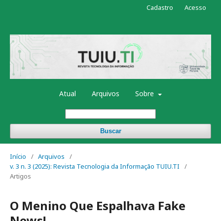
Cadastro
Acesso
Atual
Arquivos
Sobre
Buscar
Início
/
Arquivos
/
v. 3 n. 3 (2025): Revista Tecnologia da Informação TUIU.TI
/
Artigos
O Menino Que Espalhava Fake
News!