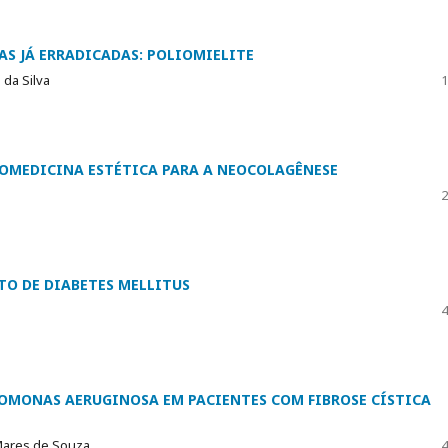
S JÁ ERRADICADAS: POLIOMIELITE
 da Silva
1
IOMEDICINA ESTÉTICA PARA A NEOCOLAGÊNESE
2
TO DE DIABETES MELLITUS
4
DOMONAS AERUGINOSA EM PACIENTES COM FIBROSE CÍSTICA
 Mares de Souza
4