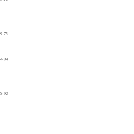
9-73
4-84
5-92