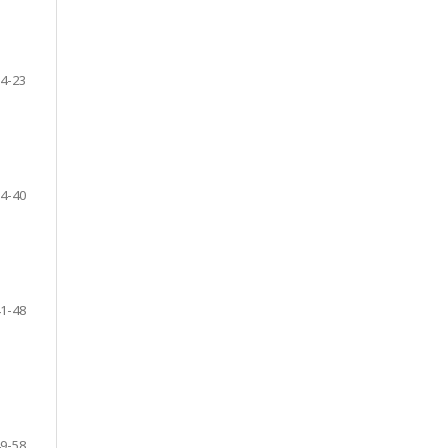
4-23
4-40
1-48
9-58