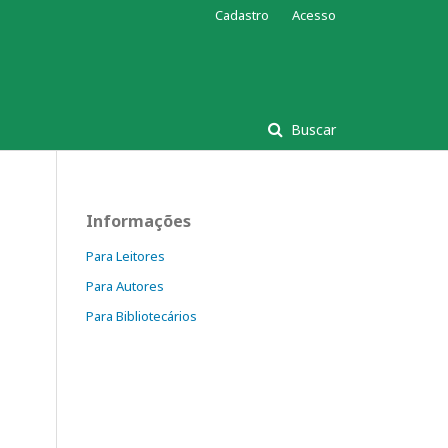
Cadastro
Acesso
Buscar
Informações
Para Leitores
Para Autores
Para Bibliotecários