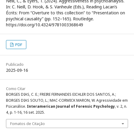
Neill, C., & Eyers, T. (2024). Aggressiveness in psychoanalysis.
In: C. Neill, D. Hook, & S. Vanheule (Eds.), Reading Lacan’s
Écrits: From “Overture to this collection” to “Presentation on
psychical causality” (pp. 152–165). Routledge.
https://doi.org/10.4324/9781003368649
PDF
Publicado
2025-09-16
Como Citar
BORGES DIAS, C. E.; FREIRE FERNANDES EICHLER DOS SANTOS, A.;
BORGES DIAS SOUTO, L.; MAC-CORMICK MARON, W. Agressividade em
Psicanálise.
Interamerican Journal of Forensic Psychology
, v. 2, n.
4, p. 1-16, 16 set. 2025.
Fomatos de Citação