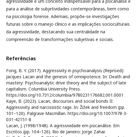
agressividade é um conceito indispensável para a psicanálise e
para a análise de subjetividades contemporâneas, bem como
na psicologia forense. Ademais, propõe-se investigações
futuras sobre o manejo clínico e as implicações socioculturais
da agressividade, destacando sua centralidade na
compreensão de transformações subjetivas e sociais.
Referências
Fong, B. Y. (2017). Aggressivity in psychoanalysis (Reprised):
Jacques Lacan and the genesis of omnipotence. In: Death and
mastery: Psychoanalytic drive theory and the subject of late
capitalism. Columbia University Press.
https://doi.org/10.7312/columbia/9780231176682.001.0001
Kaye, B. (2023). Lacan, discourses and social bonds II:
Aggressivity and narcissistic rage. In: Žižek and freedom (pp.
101–120). Palgrave Macmillan. https://doi.org/10.1007/978-3-
031-42151-8
Lacan, J. (1998/1948). A agressividade em psicanálise. Em
Escritos (pp. 104–126). Rio de Janeiro: Jorge Zahar.