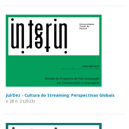
Jul/Dez - Cultura do Streaming: Perspectivas Globais
v. 28 n. 2 (2023)