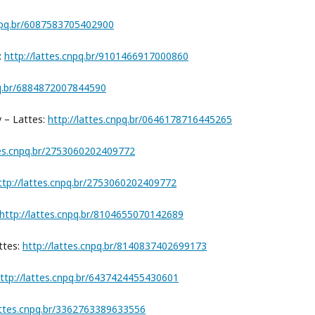
cnpq.br/6087583705402900
:
http://lattes.cnpq.br/9101466917000860
pq.br/6884872007844590
 – Lattes:
http://lattes.cnpq.br/0646178716445265
tes.cnpq.br/2753060202409772
ttp://lattes.cnpq.br/2753060202409772
http://lattes.cnpq.br/8104655070142689
ttes:
http://lattes.cnpq.br/8140837402699173
ttp://lattes.cnpq.br/6437424455430601
lattes.cnpq.br/3362763389633556