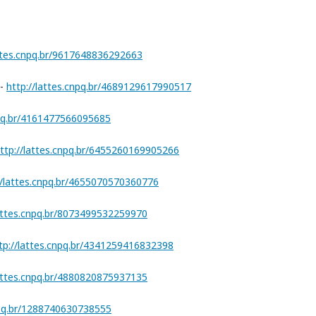
attes.cnpq.br/9617648836292663
 -
http://lattes.cnpq.br/4689129617990517
npq.br/4161477566095685
ttp://lattes.cnpq.br/6455260169905266
//lattes.cnpq.br/4655070570360776
lattes.cnpq.br/8073499532259970
tp://lattes.cnpq.br/4341259416832398
lattes.cnpq.br/4880820875937135
npq.br/1288740630738555