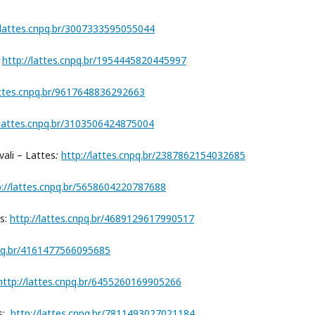
/lattes.cnpq.br/3007333595055044
:
http://lattes.cnpq.br/1954445820445997
attes.cnpq.br/9617648836292663
/lattes.cnpq.br/3103506424875004
ali – Lattes
:
http://lattes.cnpq.br/2387862154032685
p://lattes.cnpq.br/5658604220787688
s:
http://lattes.cnpq.br/4689129617990517
npq.br/4161477566095685
http://lattes.cnpq.br/6455260169905266
es:
http://lattes.cnpq.br/7811493027021184