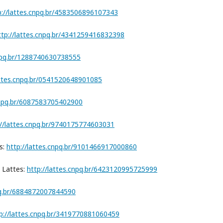
p://lattes.cnpq.br/4583506896107343
ttp://lattes.cnpq.br/4341259416832398
cnpq.br/1288740630738555
attes.cnpq.br/0541520648901085
.cnpq.br/6087583705402900
://lattes.cnpq.br/9740175774603031
s:
http://lattes.cnpq.br/9101466917000860
 Lattes:
http://lattes.cnpq.br/6423120995725999
npq.br/6884872007844590
p://lattes.cnpq.br/3419770881060459