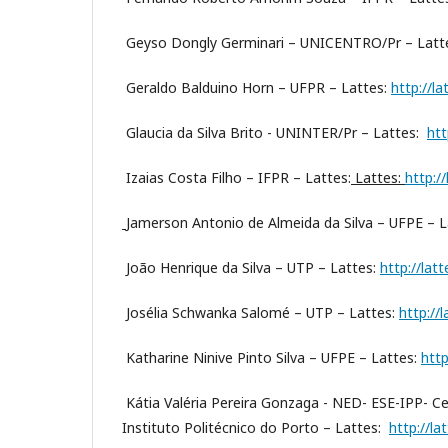
Geyso Dongly Germinari – UNICENTRO/Pr – Lat
Geraldo Balduino Horn – UFPR – Lattes:
http://l
Glaucia da Silva Brito - UNINTER/Pr – Lattes:
htt
Izaias Costa Filho – IFPR – Lattes:
Lattes:
http:/
Jamerson Antonio de Almeida da Silva – UFPE – L
João Henrique da Silva – UTP – Lattes:
http://la
Josélia Schwanka Salomé – UTP – Lattes:
http://
Katharine Ninive Pinto Silva – UFPE – Lattes:
htt
Kátia Valéria Pereira Gonzaga - NED- ESE-IPP- C
Instituto Politécnico do Porto – Lattes:
http://l