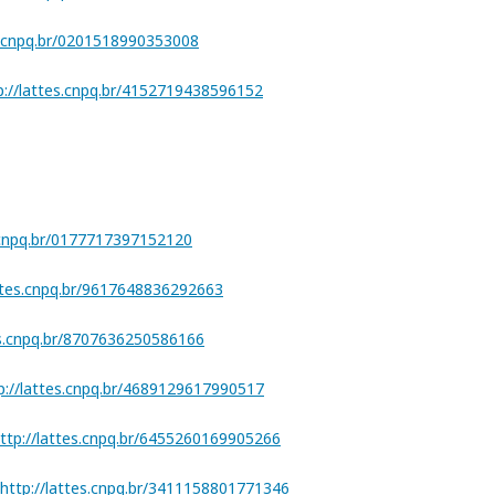
es.cnpq.br/0201518990353008
p://lattes.cnpq.br/4152719438596152
s.cnpq.br/0177717397152120
attes.cnpq.br/9617648836292663
es.cnpq.br/8707636250586166
p://lattes.cnpq.br/4689129617990517
ttp://lattes.cnpq.br/6455260169905266
http://lattes.cnpq.br/3411158801771346