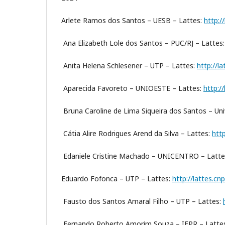
Arlete Ramos dos Santos – UESB – Lattes:
http:/
Ana Elizabeth Lole dos Santos – PUC/RJ – Lattes
Anita Helena Schlesener – UTP – Lattes:
http://l
Aparecida Favoreto – UNIOESTE – Lattes:
http:/
Bruna Caroline de Lima Siqueira dos Santos – Univ
Cátia Alire Rodrigues Arend da Silva – Lattes:
htt
Edaniele Cristine Machado – UNICENTRO – Latte
Eduardo Fofonca – UTP – Lattes:
http://lattes.c
Fausto dos Santos Amaral Filho – UTP – Lattes:
Fernando Roberto Amorim Souza – IFPR – Latt