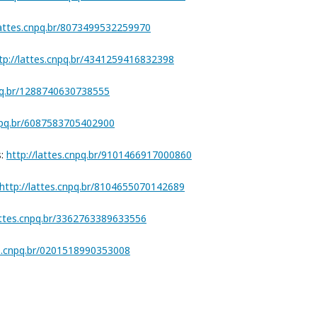
lattes.cnpq.br/8073499532259970
tp://lattes.cnpq.br/4341259416832398
npq.br/1288740630738555
cnpq.br/6087583705402900
s:
http://lattes.cnpq.br/9101466917000860
http://lattes.cnpq.br/8104655070142689
lattes.cnpq.br/3362763389633556
es.cnpq.br/0201518990353008