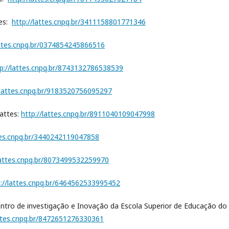
tes:
http://lattes.cnpq.br/3411158801771346
attes.cnpq.br/0374854245866516
p://lattes.cnpq.br/8743132786538539
/lattes.cnpq.br/9183520756095297
attes:
http://lattes.cnpq.br/8911040109047998
ttes.cnpq.br/3440242119047858
lattes.cnpq.br/8073499532259970
p://lattes.cnpq.br/6464562533995452
entro de investigação e Inovação da Escola Superior de Educação do
attes.cnpq.br/8472651276330361