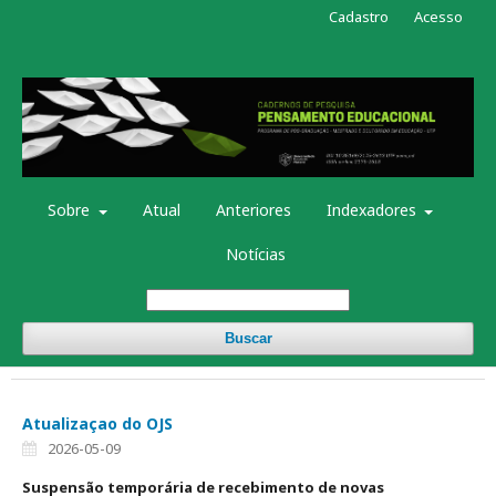
Cadastro
Acesso
Sobre
Atual
Anteriores
Indexadores
Notícias
Buscar
Atualizaçao do OJS
2026-05-09
Suspensão temporária de recebimento de novas