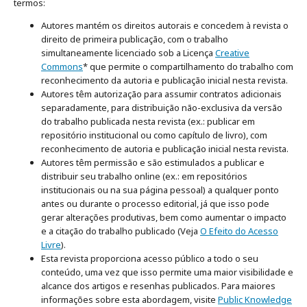
termos:
Autores mantém os direitos autorais e concedem à revista o
direito de primeira publicação, com o trabalho
simultaneamente licenciado sob a Licença
Creative
Commons
* que permite o compartilhamento do trabalho com
reconhecimento da autoria e publicação inicial nesta revista.
Autores têm autorização para assumir contratos adicionais
separadamente, para distribuição não-exclusiva da versão
do trabalho publicada nesta revista (ex.: publicar em
repositório institucional ou como capítulo de livro), com
reconhecimento de autoria e publicação inicial nesta revista.
Autores têm permissão e são estimulados a publicar e
distribuir seu trabalho online (ex.: em repositórios
institucionais ou na sua página pessoal) a qualquer ponto
antes ou durante o processo editorial, já que isso pode
gerar alterações produtivas, bem como aumentar o impacto
e a citação do trabalho publicado (Veja
O Efeito do Acesso
Livre
).
Esta revista proporciona acesso público a todo o seu
conteúdo, uma vez que isso permite uma maior visibilidade e
alcance dos artigos e resenhas publicados. Para maiores
informações sobre esta abordagem, visite
Public Knowledge