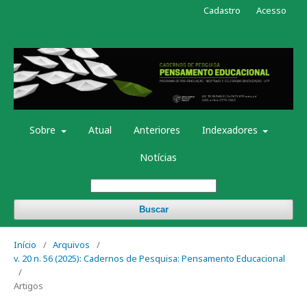
Cadastro
Acesso
Sobre
Atual
Anteriores
Indexadores
Notícias
Buscar
Início
/
Arquivos
/
v. 20 n. 56 (2025): Cadernos de Pesquisa: Pensamento Educacional
/
Artigos